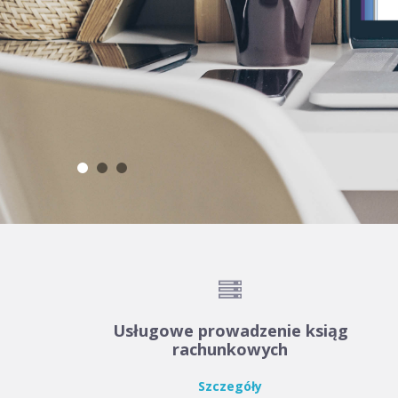
•
•
•

Usługowe prowadzenie ksiąg
rachunkowych
Szczegóły