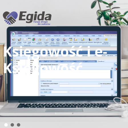
Księgowość i e-
Księgowość
•
•
•